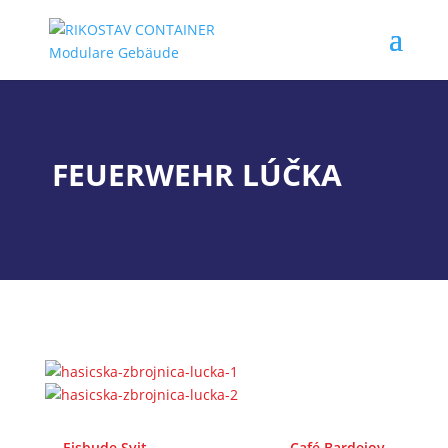
FEUERWEHR LÚČKA
←
Eisbude Svit
Café Bardejov
→