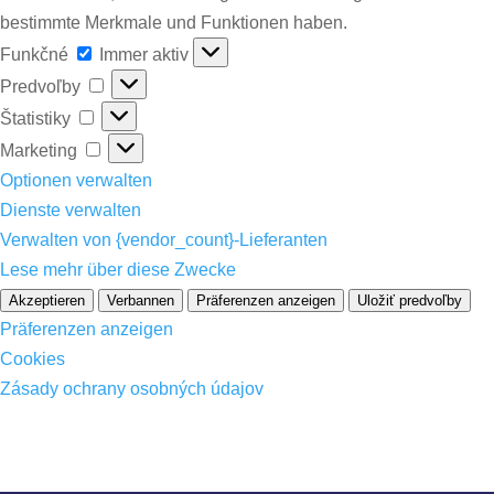
bestimmte Merkmale und Funktionen haben.
Funkčné
Funkčné
Immer aktiv
Predvoľby
Predvoľby
Štatistiky
Štatistiky
Marketing
Marketing
Optionen verwalten
Dienste verwalten
Verwalten von {vendor_count}-Lieferanten
Lese mehr über diese Zwecke
Akzeptieren
Verbannen
Präferenzen anzeigen
Uložiť predvoľby
Präferenzen anzeigen
Cookies
Zásady ochrany osobných údajov