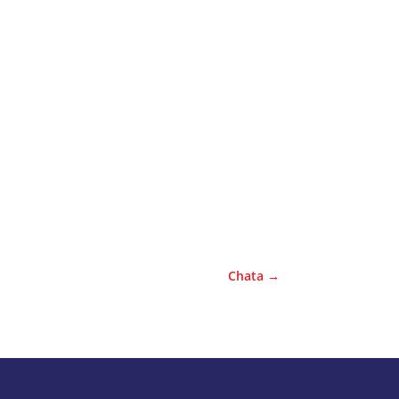
Chata
→